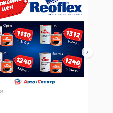
24
11.08.2024
roxelpro