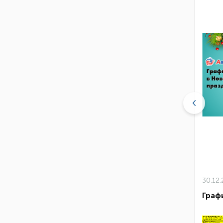
07.2022
30.12
нь торговли
Граф