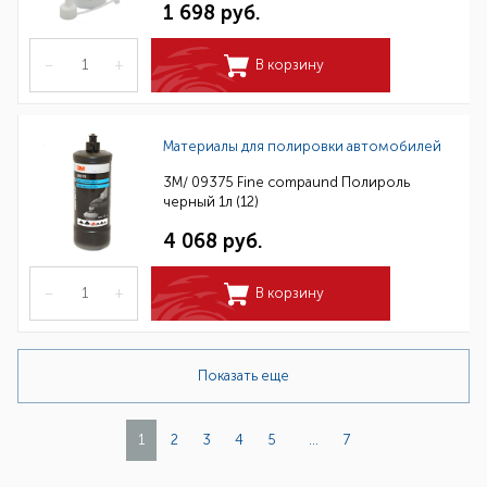
1 698 руб.
–
+
В корзину
Материалы для полировки автомобилей
3M/ 09375 Fine compaund Полироль
черный 1л (12)
4 068 руб.
–
+
В корзину
Показать еще
1
2
3
4
5
...
7