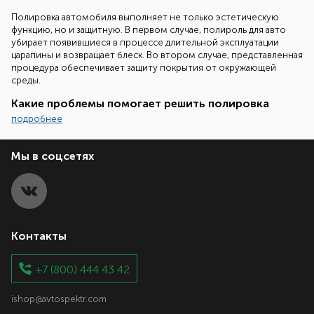
Полировка автомобиля выполняет не только эстетическую
функцию, но и защитную. В первом случае, полироль для авто
убирает появившиеся в процессе длительной эксплуатации
царапины и возвращает блеск. Во втором случае, представленная
процедура обеспечивает защиту покрытия от окружающей
среды.
Какие проблемы помогает решить полировка
подробнее
Автополироль для автомобиля приобретается для решения
большого количества проблем, к которым можно отнести:
Мы в соцсетях
появление пятен или потертостей на поверхности;
возникшие царапины или сколы в процессе длительной
эксплуатации;
разводы, которые появились после некачественной
мойки;
шершавое лакокрасочное покрытие.
Контакты
Полировка способна создать защитный барьер, благодаря
которому на поверхности транспорта не остается грязь и не
+7 (800) 444 43 42
скапливается пыль. Следует отметить, что отполировать
автомобиль автолюбитель может самостоятельно, на
обращаясь к специалистам. Главное, подобрать правильную
ishop@avtospektr.com
полироль и все необходимые комплектующие для выполнения