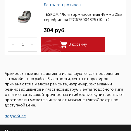
Ленты от протиров
TESKOM / Лента армированная 48мм х 25м
серебристая TEC675004825 (10шт.)
304 руб.
–
+
В корзину
Армированные ленты активно используются для проведения
автомобильных работ. В частности, ленты от протиров
применяются в мелком ремонте, например, заклеивании
резиновых шлангов и пластиковых труб. Ленты подобного типа
отличаются высокой прочностью и гибкостью. Купить ленты от
протиров вы можете в интернет-магазине «АвтоСпектр» по
доступной цене.
Преимущества армированной ленты в ремонте
подробнее
автомобиля