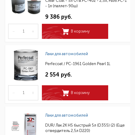
Clear Coat - 5л Отв.PC-402 - 2,5л, Разб.PC-1
- 1л (паллет-90ш)
9 386 руб.
–
+
В корзину
Лаки для автомобилей
Perfecoat / PC-1961 Golden Pearl 1L
2 554 руб.
–
+
В корзину
Лаки для автомобилей
DUR/ Лак 2К HS быстрый 5л (D355) (2) (Еще
отвердитель 2,5л D220)