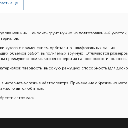
азать еще
кузова машины. Наносить грунт нужно на подготовленный участок
териалов:
вки кузова с применением орбитально-шлифовальных машин
ших объемов работ, выполняемых вручную. Отличаются размером 
ым преимуществом являются отверстия на поверхности полосок, 
атериалов: твердость, высокую режущую способность (для дисков
 в интернет-магазине «Автоспектр». Применение абразивных мате
каждого автолюбителя.
брести автоэмали.