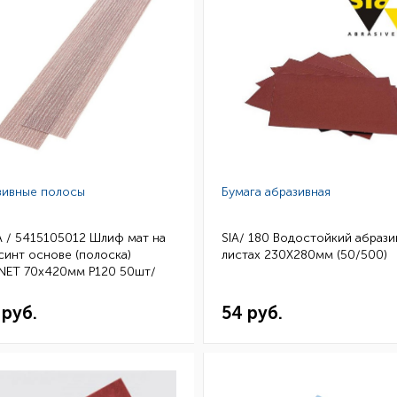
зивные полосы
Бумага абразивная
 / 5415105012 Шлиф мат на
SIA/ 180 Водостойкий абрази
синт основе (полоска)
листах 230Х280мм (50/500)
NET 70x420мм Р120 50шт/
 руб.
54 руб.