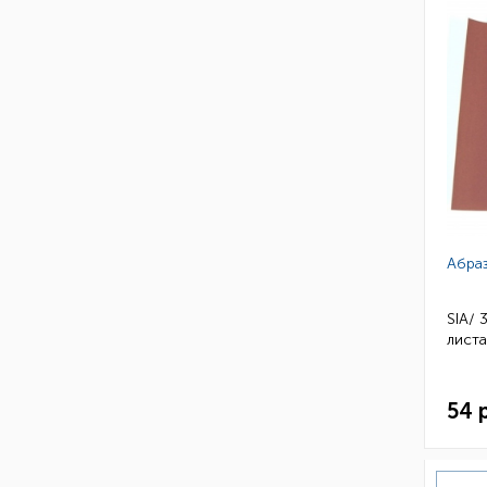
Абра
SIA/ 
листа
54 