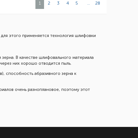
1
2
3
4
5
...
28
, для этого применяется технология шлифовки
зерна. В качестве шлифовального материала
через них хорошо отводится пыль.
), способность абразивного зерна к
риалов очень разноплановое, поэтому этот