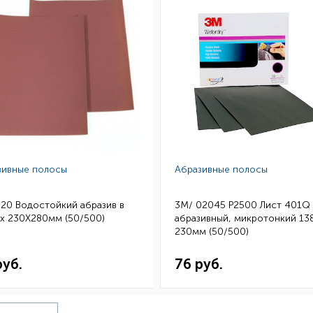
зивные полосы
Абразивные полосы
320 Водостойкий абразив в
3M/ 02045 P2500 Лист 401Q
х 230Х280мм (50/500)
абразивный, микротонкий 13
230мм (50/500)
руб.
76 руб.