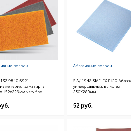
зивные полосы
Абразивные полосы
4132.9840.6921
SIA/ 1948 SIAFLEX Р120 Абраз
ив.материал д/матир. в
универсальный. в листах
х 152x229мм very fine
230Х280мм
ный) 20шт
руб.
52 руб.