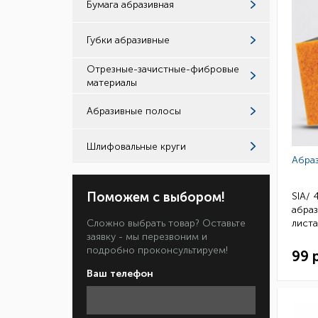
Бумага абразивная
Губки абразивные
Отрезные-зачистные-фибровые
материалы
Абразивные полосы
Шлифовальные круги
Абра
Поможем с выбором!
SIA/ 
абраз
Сложно выбрать товар? Оставьте
листа
заявку - мы перезвоним и
(крас
подробно проконсультируем!
99 
Ваш телефон