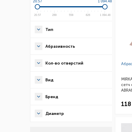
20.57
1 094.48
20.57
289
558
826
1 094.48
Тип
Абразивность
Кол-во отверстий
Абра
MIRKA
Вид
сетч 
ABRA
кор
Бренд
118
Диаметр