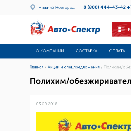
8 (800) 444-43-42
+
Нижний Новгород
К
О КОМПАНИИ
ДОСТАВКА
ОПЛАТА
Главная
/
Акции и спецпредложения
/
Полихим/обе
Полихим/обезжиривател
03.09.2018