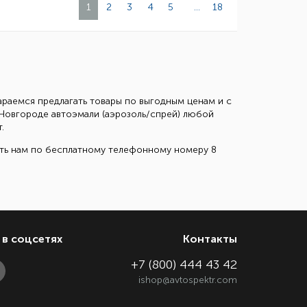
1
2
3
4
5
...
18
тараемся предлагать товары по выгодным ценам и с
 Новгороде автоэмали (аэрозоль/спрей) любой
.
ить нам по бесплатному телефонному номеру 8
в соцсетях
Контакты
+7 (800) 444 43 42
ishop@avtospektr.com