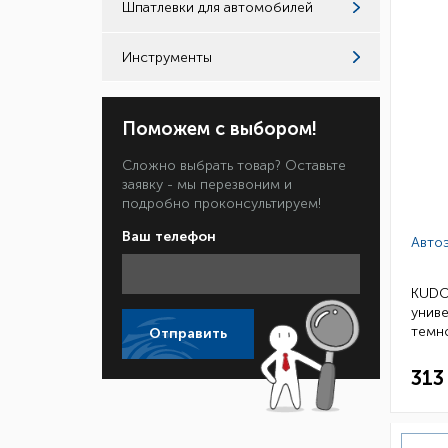
Шпатлевки для автомобилей
Инструменты
Поможем с выбором!
Сложно выбрать товар? Оставьте
заявку - мы перезвоним и
подробно проконсультируем!
Ваш телефон
Авто
KUDO
униве
темн
Отправить
мл (уп
313