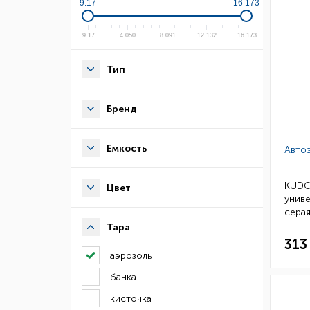
9.17
16 173
9.17
4 050
8 091
12 132
16 173
Тип
Бренд
Емкость
Авто
KUDO
Цвет
униве
серая
(уп.12
Тара
313
аэрозоль
банка
кисточка