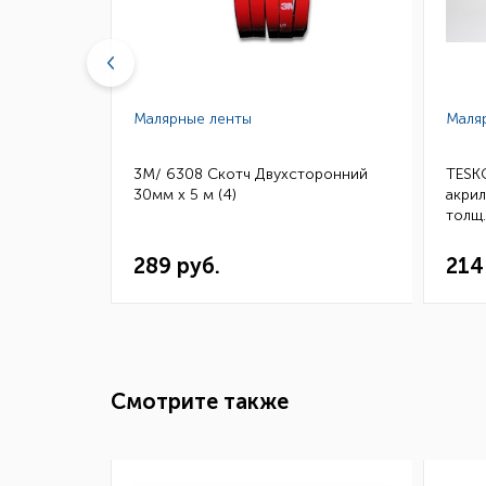
Малярные ленты
Маля
скотч HSA
3M/ 6308 Скотч Двухсторонний
TESK
.0,8,
30мм х 5 м (4)
акри
0шт.)
толщ
ТЕС32
289 руб.
214
Смотрите также