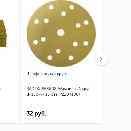
Шлифовальные круги
Губки абр
а
RADEX/ 553608 Абразивный круг
3M/ 0260
d=150мм 15 отв. Р220 (100)
Микротонк
115*140 (
32 руб.
144 ру