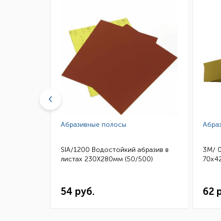
Абразивные полосы
Абра
бразив в
SIA/1200 Водостойкий абразив в
3M/ 
50)
листах 230Х280мм (50/500)
70х42
54 руб.
62 