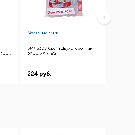
Малярные ленты
Малярные
3M/ 6308 Скотч Двухсторонний
3M/ 4910 
12мм х
20мм х 5 м (6)
Двухстор
х 5 м (6)
224 руб.
243 ру